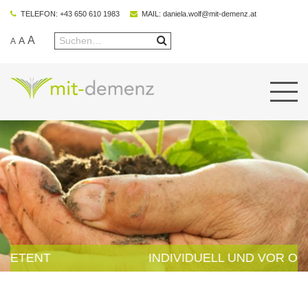
TELEFON:
+43 650 610 1983
MAIL:
daniela.wolf@mit-demenz.at
A
A
A
T
INDIVIDUELL UND VOR ORT